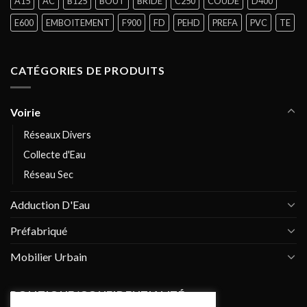
A15
AC
B125
BOUT
BRIDE
C250
COUDE
D400
E600
EMBOITEMENT
F900
FD
PEHD
PREFA
PVC
TE
CATÉGORIES DE PRODUITS
Voirie
Réseaux Divers
Collecte d'Eau
Réseau Sec
Adduction D'Eau
Préfabriqué
Mobilier Urbain
POLITIQUE/CONFIDENTIALITÉ