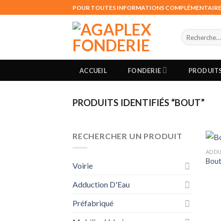
Skip
POUR TOUTES INFORMATIONS COMPLÉMENTAIRES,
to
content
Recherche
pour :
ACCUEIL
FONDERIE
PRODUIT
PRODUITS IDENTIFIÉS “BOUT”
RECHERCHER UN PRODUIT
ADDU
Bout
Voirie
Adduction D'Eau
Préfabriqué