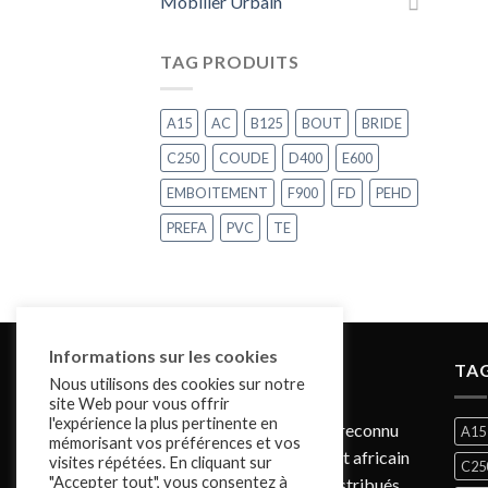
Mobilier Urbain
TAG PRODUITS
A15
AC
B125
BOUT
BRIDE
C250
COUDE
D400
E600
EMBOITEMENT
F900
FD
PEHD
PREFA
PVC
TE
Informations sur les cookies
À PROPOS DE NOUS
TAG
Nous utilisons des cookies sur notre
site Web pour vous offrir
l'expérience la plus pertinente en
AGAPLEX est un acteur reconnu
A15
mémorisant vos préférences et vos
sur le marché marocain et africain
visites répétées. En cliquant sur
C25
"Accepter tout", vous consentez à
dont les produits sont distribués