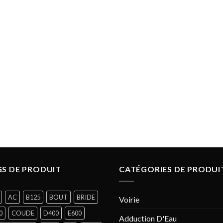
S DE PRODUIT
CATÉGORIES DE PRODUI
AC
B125
BOUT
BRIDE
Voirie
0
COUDE
D400
E600
Adduction D'Eau