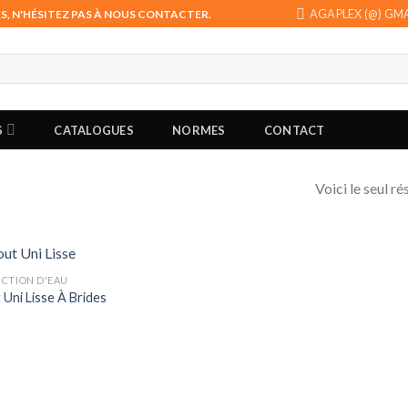
AGAPLEX (@) GM
 N'HÉSITEZ PAS À NOUS CONTACTER.
S
CATALOGUES
NORMES
CONTACT
Voici le seul ré
CTION D'EAU
 Uni Lisse À Brides