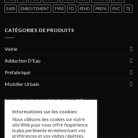
E600
EMBOITEMENT
F900
FD
PEHD
PREFA
PVC
TE
CATÉGORIES DE PRODUITS
Voirie
Adduction D'Eau
Préfabriqué
Mobilier Urbain
POLITIQUE/CONFIDENTIALITÉ
Informations sur les cookies
Conditions de vente
Nous utilisons des cookies sur notre
site Web pour vous offrir l'expérience
la plus pertinente en mémorisant vos
Politique de confidentialité
préférences et vos visites répétées.