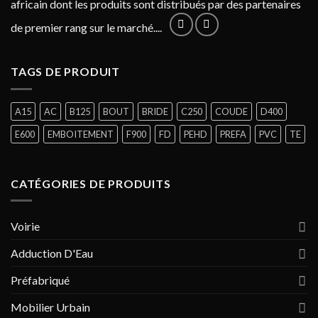
africain dont les produits sont distribués par des partenaires
de premier rang sur le marché....
TAGS DE PRODUIT
A15
AC
B125
BOUT
BRIDE
C250
COUDE
D400
E600
EMBOITEMENT
F900
FD
PEHD
PREFA
PVC
TE
CATÉGORIES DE PRODUITS
Voirie
Adduction D'Eau
Préfabriqué
Mobilier Urbain