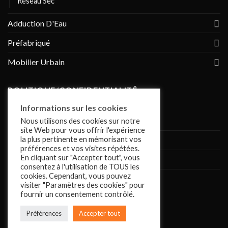
Réseau Sec
Adduction D'Eau
Préfabriqué
Mobilier Urbain
POLITIQUE/CONFIDENTIALITÉ
Informations sur les cookies
Conditions de vente
Nous utilisons des cookies sur notre
site Web pour vous offrir l'expérience
la plus pertinente en mémorisant vos
Politique de confidentialité
préférences et vos visites répétées.
En cliquant sur "Accepter tout", vous
Mentions légales
consentez à l'utilisation de TOUS les
cookies. Cependant, vous pouvez
Cookies
visiter "Paramètres des cookies" pour
fournir un consentement contrôlé.
Préférences
Accepter tout
Réalisé par :
Youbari