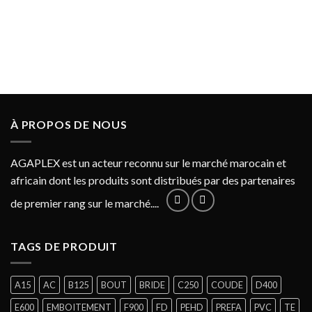
À PROPOS DE NOUS
AGAPLEX est un acteur reconnu sur le marché marocain et
africain dont les produits sont distribués par des partenaires
de premier rang sur le marché....
TAGS DE PRODUIT
A15
AC
B125
BOUT
BRIDE
C250
COUDE
D400
E600
EMBOITEMENT
F900
FD
PEHD
PREFA
PVC
TE