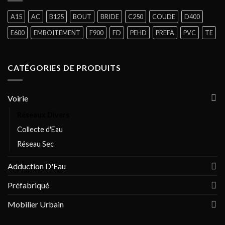
A15
AC
B125
BOUT
BRIDE
C250
COUDE
D400
E600
EMBOITEMENT
F900
FD
PEHD
PREFA
PVC
TE
CATÉGORIES DE PRODUITS
Voirie
Réseaux Divers
Collecte d'Eau
Réseau Sec
Adduction D'Eau
Préfabriqué
Mobilier Urbain