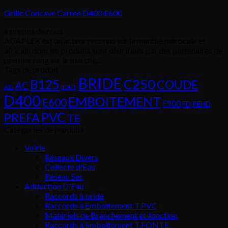
Grille Concave Carrée D400 E600
à propos de nous
AGAPLEX est un acteur reconnu sur le marché marocain et
africain dont les produits sont distribués par des partenaires de
premier rang sur le marché....
Tags de produit
BRIDE
C250
B125
COUDE
AC
A15
BOUT
D400
EMBOITEMENT
E600
F900
FD
PEHD
PVC
PREFA
TE
Catégories de produits
Voirie
Réseaux Divers
Collecte d'Eau
Réseau Sec
Adduction D'Eau
Raccords à bride
Raccords à Emboitement T.PVC
Matériels de Branchement et Jonction
Raccords à Emboitement T.FONTE