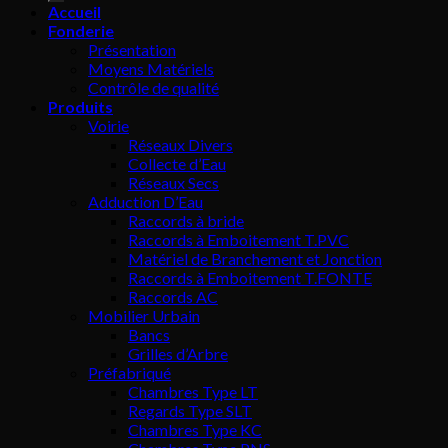
Accueil
Fonderie
Présentation
Moyens Matériels
Contrôle de qualité
Produits
Voirie
Réseaux Divers
Collecte d’Eau
Réseaux Secs
Adduction D’Eau
Raccords à bride
Raccords à Emboitement T.PVC
Matériel de Branchement et Jonction
Raccords à Emboitement T.FONTE
Raccords AC
Mobilier Urbain
Bancs
Grilles d’Arbre
Préfabriqué
Chambres Type LT
Regards Type SLT
Chambres Type KC