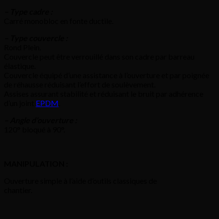
– Type cadre :
Carré monobloc en fonte ductile.
– Type couvercle :
Rond Plein.
Couvercle peut être verrouillé dans son cadre par barreau
élastique.
Couvercle équipé d’une assistance à l’ouverture et par poignée
de réhausse réduisant l’effort de soulèvement.
Assises assurant stabilité et réduisant le bruit par adhérence
d’un joint
EPDM
.
– Angle d’ouverture :
120° bloqué à 90°.
MANIPULATION :
Ouverture simple à l’aide d’outils classiques de
chantier.