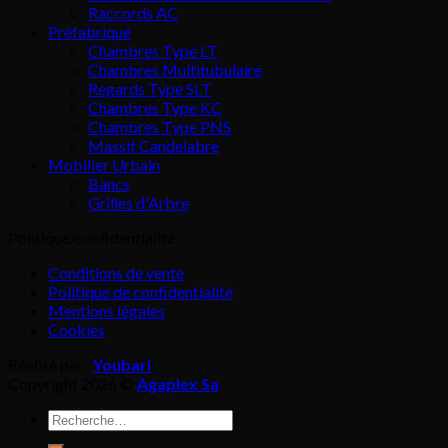
Raccords AC
Préfabriqué
Chambres Type LT
Chambres Multitubulaire
Regards Type SLT
Chambres Type KC
Chambres Type PNS
Massif Candelabre
Mobilier Urbain
Bancs
Grilles d'Arbre
Politique/confidentialité
Conditions de vente
Politique de confidentialité
Mentions légales
Cookies
Réalisé par :
Youbari
Copyright 2026 ©
Agaplex Sa
Recherche
pour :