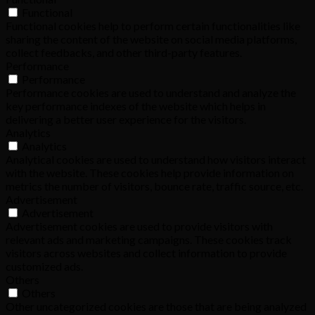
Functional
Functional cookies help to perform certain functionalities like
sharing the content of the website on social media platforms,
collect feedbacks, and other third-party features.
Performance
Performance
Performance cookies are used to understand and analyze the
key performance indexes of the website which helps in
delivering a better user experience for the visitors.
Analytics
Analytics
Analytical cookies are used to understand how visitors interact
with the website. These cookies help provide information on
metrics the number of visitors, bounce rate, traffic source, etc.
Advertisement
Advertisement
Advertisement cookies are used to provide visitors with
relevant ads and marketing campaigns. These cookies track
visitors across websites and collect information to provide
customized ads.
Others
Others
Other uncategorized cookies are those that are being analyzed