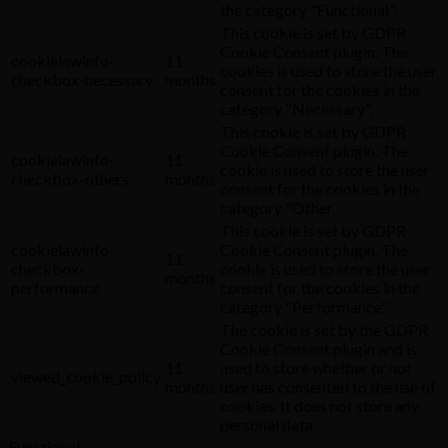
the category "Functional".
This cookie is set by GDPR
Cookie Consent plugin. The
cookielawinfo-
11
cookies is used to store the user
checkbox-necessary
months
consent for the cookies in the
category "Necessary".
This cookie is set by GDPR
Cookie Consent plugin. The
cookielawinfo-
11
cookie is used to store the user
checkbox-others
months
consent for the cookies in the
category "Other.
This cookie is set by GDPR
cookielawinfo-
Cookie Consent plugin. The
11
checkbox-
cookie is used to store the user
months
performance
consent for the cookies in the
category "Performance".
The cookie is set by the GDPR
Cookie Consent plugin and is
11
used to store whether or not
viewed_cookie_policy
months
user has consented to the use of
cookies. It does not store any
personal data.
Functional