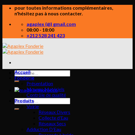
Skip
pour toutes informations complémentaires,
to
n'hésitez pas à nous contacter.
content
agaplex (@) gmail.com
08:00 - 18:00
+212 528 241 423
Accueil
Recherche
Fonderie
pour :
Présentation
Moyens Matériels
Contrôle de qualité
Recherche
Produits
pour :
Voirie
Réseaux Divers
Collecte d’Eau
Réseaux Secs
Adduction D’Eau
Raccords à bride