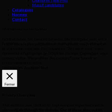
Chambres Type PNS
Massif candelabre
Catalogues
Normes
Contact
Informations sur les cookies
Nous utilisons des cookies sur notre site Web pour vous offrir
l'expérience la plus pertinente en mémorisant vos préférences
et vos visites répétées. En cliquant sur "Accepter tout", vous
consentez à l'utilisation de TOUS les cookies. Cependant, vous
pouvez visiter "Paramètres des cookies" pour fournir un
consentement contrôlé.
Préférences
Accepter tout
Fermer
Privacy Overview
This website uses cookies to improve your experience while
you navigate through the website. Out of these, the cookies