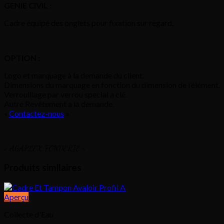
GENIE CIVIL :
Cadre équipé des onglets pour fixation sur regard.
OPTION :
Logo et marquage à la demande du client.
Dimensions du marquage en fonction du dimension de l’élément.
Verrouillage par verrou special a clé.
Autre Revêtement a la demande.
«
Contactez-nous
»
« AGAPLEX FONDERIE »
Produits similaires
Aperçu
Collecte d'Eau