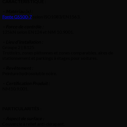
CARACTÉRISTIQUE :
– Matériau (x) :
Fonte GS500-7
selon ISO1083/EN1563.
– Force de contrôle :
125kN selon EN124 et NM 10.9001.
– Lieu d’installation :
Groupe 2 | B125
Trottoirs, zones piétonnes et zones comparables, aires de
stationnement et parkings à étages pour voitures.
– Revêtement :
Peinture hydrosoluble noire.
– Certification Produit :
NM10.9.001.
PARTICULARITÉS :
– Aspect de surface :
Couvercle à relief anti-dérapant.