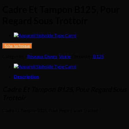
Cadre Et Tampon B125, Pour
Regard Sous Trottoir
fiche technique
Catégories :
Réseaux Divers
,
Voirie
Étiquette :
B125
Description
Cadre Et Tampon
B125,
Pour Regard Sous
Trottoir
Cadre Et Tampon
B125
,
Pour Regard Sous Trottoir :