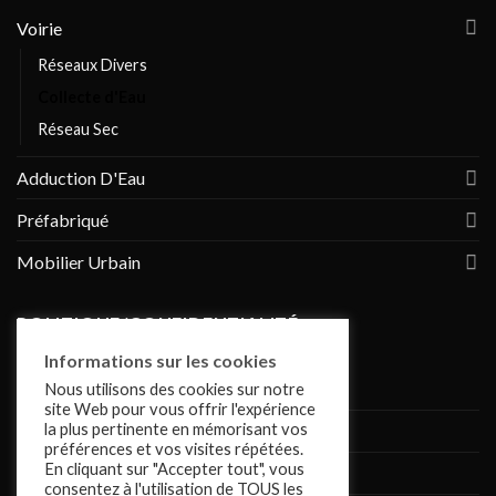
Voirie
Réseaux Divers
Collecte d'Eau
Réseau Sec
Adduction D'Eau
Préfabriqué
Mobilier Urbain
POLITIQUE/CONFIDENTIALITÉ
Informations sur les cookies
Conditions de vente
Nous utilisons des cookies sur notre
site Web pour vous offrir l'expérience
la plus pertinente en mémorisant vos
Politique de confidentialité
préférences et vos visites répétées.
En cliquant sur "Accepter tout", vous
Mentions légales
consentez à l'utilisation de TOUS les