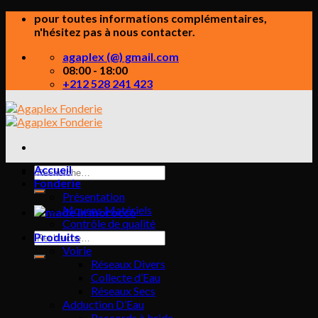
Skip
pour toutes informations complémentaires,
to
n'hésitez pas à nous contacter.
content
agaplex (@) gmail.com
08:00 - 18:00
+212 528 241 423
Accueil
Recherche
Fonderie
pour :
Présentation
Moyens Matériels
Contrôle de qualité
Recherche
Produits
pour :
Voirie
Réseaux Divers
Collecte d’Eau
Réseaux Secs
Adduction D’Eau
Raccords à bride