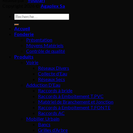
Réalisé par :
Youbari
Copyright 2026 ©
Agaplex Sa
Recherche
pour :
Accueil
Fonderie
Présentation
Moyens Matériels
Contrôle de qualité
Produits
Voirie
Réseaux Divers
Collecte d’Eau
Réseaux Secs
Adduction D’Eau
Raccords à bride
Raccords à Emboitement T.PVC
Matériel de Branchement et Jonction
Raccords à Emboitement T.FONTE
Raccords AC
Mobilier Urbain
Bancs
Grilles d’Arbre