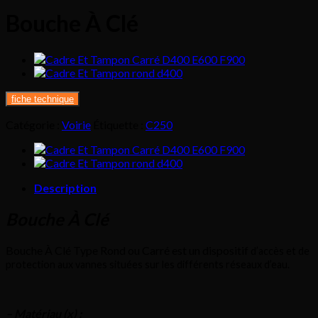
Bouche À Clé
fiche technique
Catégorie :
Voirie
Étiquette :
C250
Description
Bouche À Clé
Bouche À Clé Type Rond ou Carré est un dispositif
d’accès et
de
protection aux vannes situées sur les différents réseaux d’eau.
– Matériau (x) :