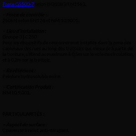
Fonte GS500-7
selon ISO1083/EN1563.
– Force de contrôle :
250kN selon EN124 et NM 10.9001.
– Lieu d’installation :
Groupe 3 | C250
Pour les dispositifs de couronnement installés dans la zone des
caniveaux des rues au long des trottoirs qui, mesurée à partir de
la bordure, s’étend au maximum à 0,5m sur le voie de circulation,
et à 0,2m sur le trottoir.
– Revêtement :
Peinture hydrosoluble noire.
– Certification Produit :
NM10.9.001.
PARTICULARITÉS :
– Aspect de surface :
Couvercle à relief anti-dérapant.