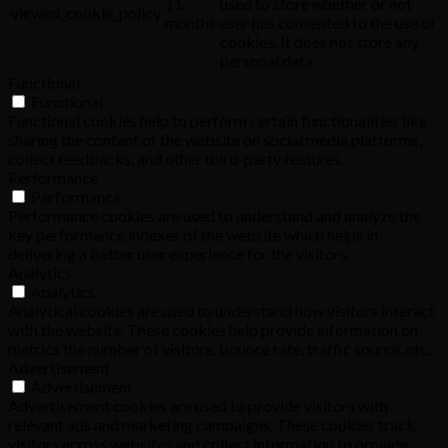
11
used to store whether or not
viewed_cookie_policy
months
user has consented to the use of
cookies. It does not store any
personal data.
Functional
Functional
Functional cookies help to perform certain functionalities like
sharing the content of the website on social media platforms,
collect feedbacks, and other third-party features.
Performance
Performance
Performance cookies are used to understand and analyze the
key performance indexes of the website which helps in
delivering a better user experience for the visitors.
Analytics
Analytics
Analytical cookies are used to understand how visitors interact
with the website. These cookies help provide information on
metrics the number of visitors, bounce rate, traffic source, etc.
Advertisement
Advertisement
Advertisement cookies are used to provide visitors with
relevant ads and marketing campaigns. These cookies track
visitors across websites and collect information to provide