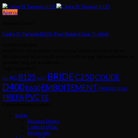
Aperçu
Réseaux Divers
Cadre Et Tampon B125, Pour Regard Sous Trottoir
à propos de nous
AGAPLEX est un acteur reconnu sur le marché marocain et
africain dont les produits sont distribués par des partenaires de
premier rang sur le marché....
Tags de produit
BRIDE
C250
B125
COUDE
AC
A15
BOUT
D400
EMBOITEMENT
E600
F900
FD
PEHD
PVC
PREFA
TE
Catégories de produits
Voirie
Réseaux Divers
Collecte d'Eau
Réseau Sec