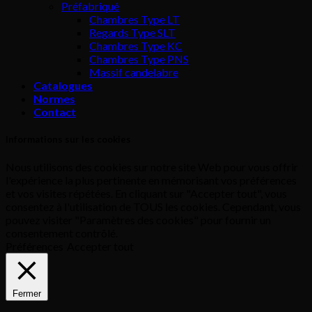
Préfabriqué
Chambres Type LT
Regards Type SLT
Chambres Type KC
Chambres Type PNS
Massif candelabre
Catalogues
Normes
Contact
Informations sur les cookies
Nous utilisons des cookies sur notre site Web pour vous offrir
l'expérience la plus pertinente en mémorisant vos préférences
et vos visites répétées. En cliquant sur "Accepter tout", vous
consentez à l'utilisation de TOUS les cookies. Cependant, vous
pouvez visiter "Paramètres des cookies" pour fournir un
consentement contrôlé.
Préférences
Accepter tout
Fermer