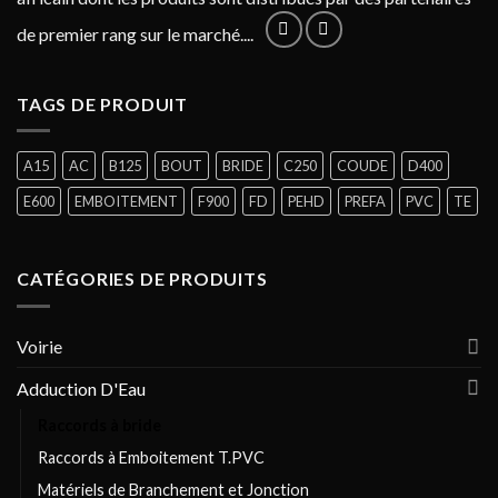
de premier rang sur le marché....
TAGS DE PRODUIT
A15
AC
B125
BOUT
BRIDE
C250
COUDE
D400
E600
EMBOITEMENT
F900
FD
PEHD
PREFA
PVC
TE
CATÉGORIES DE PRODUITS
Voirie
Adduction D'Eau
Raccords à bride
Raccords à Emboitement T.PVC
Matériels de Branchement et Jonction