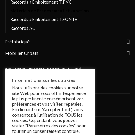
Raccords à Emboitement T.PVC
Matériels de Branchement et Jonction
Raccords à Emboitement T.FONTE
Raccords AC
Préfabriqué
Mobilier Urbain
POLITIQUE/CONFIDENTIALITÉ
Informations sur les cookies
Conditions de vente
Nous utilisons des cookies sur notre
site Web pour vous offrir l'expérience
la plus pertinente en mémorisant vos
Politique de confidentialité
préférences et vos visites répétées.
En cliquant sur "Accepter tout", vous
Mentions légales
consentez à l'utilisation de TOUS les
cookies. Cependant, vous pouvez
Cookies
visiter "Paramètres des cookies" pour
fournir un consentement contrôlé.