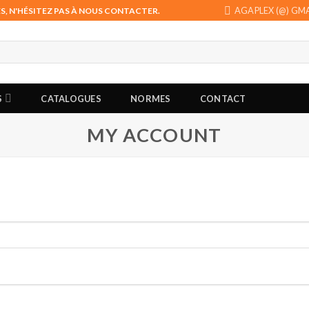
AGAPLEX (@) GM
 N'HÉSITEZ PAS À NOUS CONTACTER.
S
CATALOGUES
NORMES
CONTACT
MY ACCOUNT