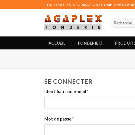
Skip
POUR TOUTES INFORMATIONS COMPLÉMENTAIRES,
to
content
Recherche
pour :
ACCUEIL
FONDERIE
PRODUIT
SE CONNECTER
Identifiant ou e-mail
*
Mot de passe
*