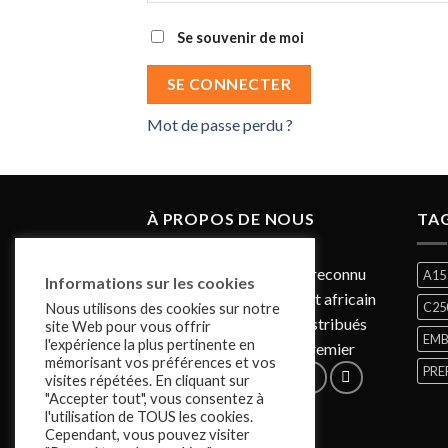
Se souvenir de moi
SE CONNECTER
Mot de passe perdu ?
À PROPOS DE NOUS
TAG
AGAPLEX est un acteur reconnu
A15
Informations sur les cookies
sur le marché marocain et africain
C25
Nous utilisons des cookies sur notre
dont les produits sont distribués
site Web pour vous offrir
EM
l'expérience la plus pertinente en
par des partenaires de premier
mémorisant vos préférences et vos
PRE
rang sur le marché....
visites répétées. En cliquant sur
"Accepter tout", vous consentez à
l'utilisation de TOUS les cookies.
Cependant, vous pouvez visiter