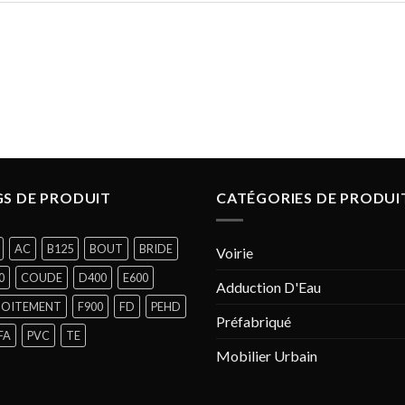
S DE PRODUIT
CATÉGORIES DE PRODUI
AC
B125
BOUT
BRIDE
Voirie
0
COUDE
D400
E600
Adduction D'Eau
BOITEMENT
F900
FD
PEHD
Préfabriqué
FA
PVC
TE
Mobilier Urbain