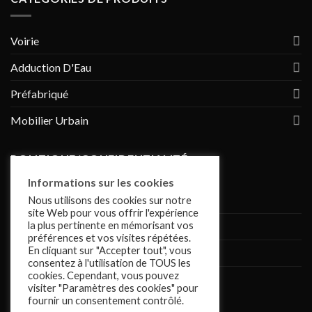
Voirie
Adduction D'Eau
Préfabriqué
Mobilier Urbain
POLITIQUE/CONFIDENTIALITÉ
Informations sur les cookies
Conditions de vente
Nous utilisons des cookies sur notre
site Web pour vous offrir l'expérience
la plus pertinente en mémorisant vos
Politique de confidentialité
préférences et vos visites répétées.
En cliquant sur "Accepter tout", vous
Mentions légales
consentez à l'utilisation de TOUS les
cookies. Cependant, vous pouvez
Cookies
visiter "Paramètres des cookies" pour
fournir un consentement contrôlé.