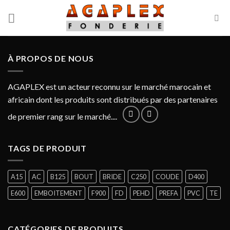
Skip
to
content
À PROPOS DE NOUS
AGAPLEX est un acteur reconnu sur le marché marocain et
africain dont les produits sont distribués par des partenaires
de premier rang sur le marché....
TAGS DE PRODUIT
A15
AC
B125
BOUT
BRIDE
C250
COUDE
D400
E600
EMBOITEMENT
F900
FD
PEHD
PREFA
PVC
TE
CATÉGORIES DE PRODUITS